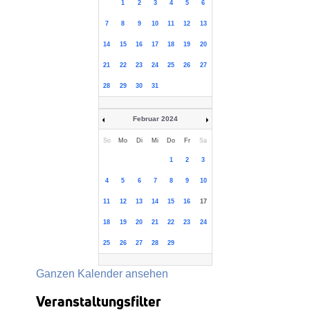
1
2
3
4
5
6
7
8
9
10
11
12
13
14
15
16
17
18
19
20
21
22
23
24
25
26
27
28
29
30
31
Februar 2024
So
Mo
Di
Mi
Do
Fr
Sa
1
2
3
4
5
6
7
8
9
10
11
12
13
14
15
16
17
18
19
20
21
22
23
24
25
26
27
28
29
Ganzen Kalender ansehen
Veranstaltungsfilter