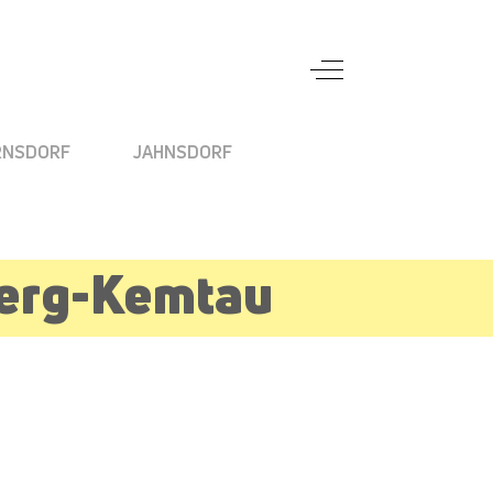
Off-Canvas Toggle
RNSDORF
JAHNSDORF
berg-Kemtau