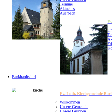
Termine
Aktuelles
Auerbach
Ev
Un
Te
Ak
Fr
Ko
Burkhardtsdorf
Ev.-Luth. Kirchgemeinde Bur
Willkommen
Unsere Gemeinde
Unsere Gruppen