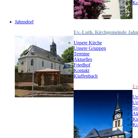
Ko
Jahnsdorf
Ev.-Luth. Kirchgemeinde Jahn
Unsere Kirche
Unsere Gruppen
Termine
Aktuelles
Friedhof
Kontakt
Klaffenbach
Ev
Un
Un
Te
Ak
Ki
Ko