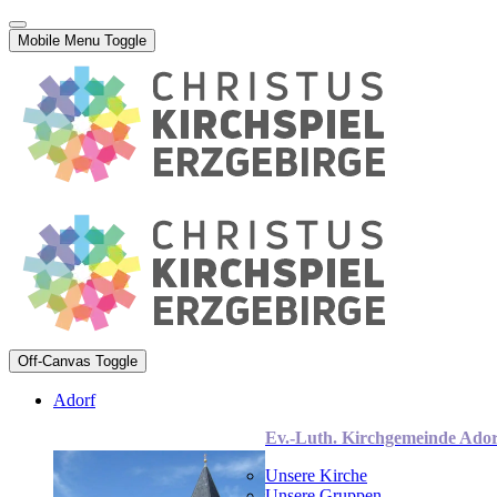
Mobile Menu Toggle
Off-Canvas Toggle
Adorf
Ev.-Luth. Kirchgemeinde Ador
Unsere Kirche
Unsere Gruppen