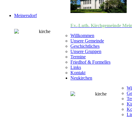
Meinersdorf
Ev.-Luth. Kirchgemeinde Mein
Willkommen
Unsere Gemeinde
Geschichtliches
Unsere Gruppen
Termine
Friedhof & Formelles
Links
Kontakt
Neukirchen
Wi
Ge
Te
Ki
Ko
Li