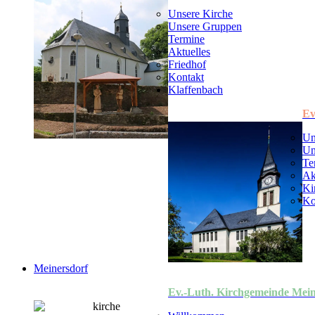
Unsere Kirche
Unsere Gruppen
Termine
Aktuelles
Friedhof
Kontakt
Klaffenbach
Ev
Un
Un
Te
Ak
Ki
Ko
Meinersdorf
Ev.-Luth. Kirchgemeinde Mein