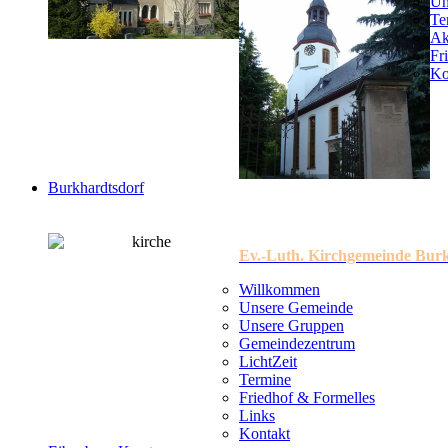
Un
Te
Ak
Fr
Ko
Burkhardtsdorf
Ev.-Luth. Kirchgemeinde Bur
Willkommen
Unsere Gemeinde
Unsere Gruppen
Gemeindezentrum
LichtZeit
Termine
Friedhof & Formelles
Links
Kontakt