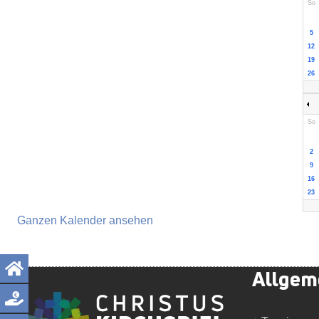
So
5
12
19
26
So
2
9
16
23
Ganzen Kalender ansehen
Allgem