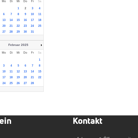
Mo
Di
Mi
Do
Fr
Sa
1
2
3
4
6
7
8
9
10
11
13
14
15
16
17
18
20
21
22
23
24
25
27
28
29
30
31
Februar 2025
Mo
Di
Mi
Do
Fr
Sa
1
3
4
5
6
7
8
10
11
12
13
14
15
17
18
19
20
21
22
24
25
26
27
28
ein
Kontakt