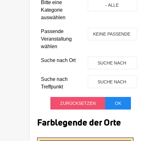
Eine Kategorie auswähle
Bitte eine
- ALLE
Kategorie
KATEGORIEN -
auswählen
Passende
KEINE PASSENDE
Veranstaltung
VERANSTALTUNG
wählen
Suche nach Ort
SUCHE NACH
ORT
Suche nach
SUCHE NACH
Treffpunkt
TREFFPUNKT
Farblegende der Orte