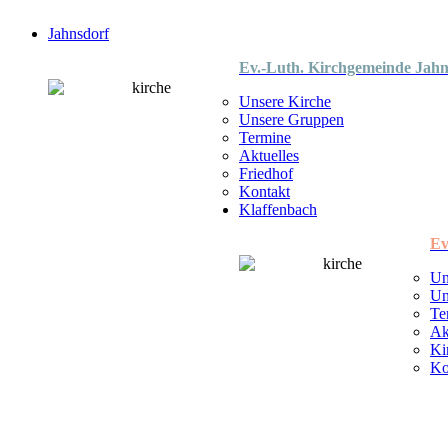
Jahnsdorf
Ev.-Luth. Kirchgemeinde Jahn
Unsere Kirche
Unsere Gruppen
Termine
Aktuelles
Friedhof
Kontakt
Klaffenbach
Ev
Un
Un
Te
Ak
Ki
Ko