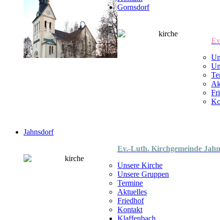
Gornsdorf
Ev
Un
Un
Te
Ak
Fr
Ko
Jahnsdorf
Ev.-Luth. Kirchgemeinde Jahn
Unsere Kirche
Unsere Gruppen
Termine
Aktuelles
Friedhof
Kontakt
Klaffenbach