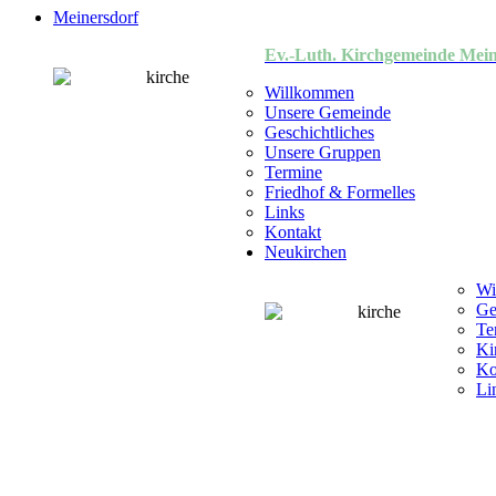
Meinersdorf
Ev.-Luth. Kirchgemeinde Mein
Willkommen
Unsere Gemeinde
Geschichtliches
Unsere Gruppen
Termine
Friedhof & Formelles
Links
Kontakt
Neukirchen
Wi
Ge
Te
Ki
Ko
Li