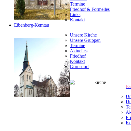
Termine
Friedhof & Formelles
Links
Kontakt
Eibenberg-Kemtau
Unsere Kirche
Unsere Gruppen
Termine
Aktuelles
Friedhof
Kontakt
Gornsdorf
Ev
Un
Un
Te
Ak
Fr
Ko