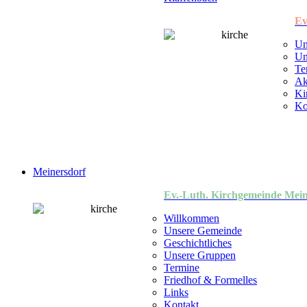
Ev
Un
Un
Te
Ak
Ki
Ko
Meinersdorf
Ev.-Luth. Kirchgemeinde Mein
Willkommen
Unsere Gemeinde
Geschichtliches
Unsere Gruppen
Termine
Friedhof & Formelles
Links
Kontakt