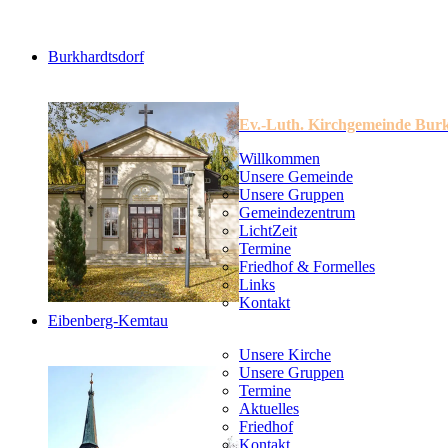
Burkhardtsdorf
Ev.-Luth. Kirchgemeinde Bur
Willkommen
Unsere Gemeinde
Unsere Gruppen
Gemeindezentrum
LichtZeit
Termine
Friedhof & Formelles
Links
Kontakt
Eibenberg-Kemtau
Unsere Kirche
Unsere Gruppen
Termine
Aktuelles
Friedhof
Kontakt