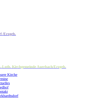
f /Erzgeb.
.-Luth. Kirchgemeinde Auerbach/Erzgeb.
sere Kirche
rmine
tuelles
iedhof
ntakt
rkhardtsdorf