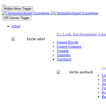
Mobile Menu Toggle
Off-Canvas Toggle
Adorf
Ev.-Luth. Kirchgemeinde Ador
Unsere Kirche
Unsere Gruppen
Termine
Aktuelles
Auerbach
Ev
Un
Te
Ak
Fr
Ko
Bu