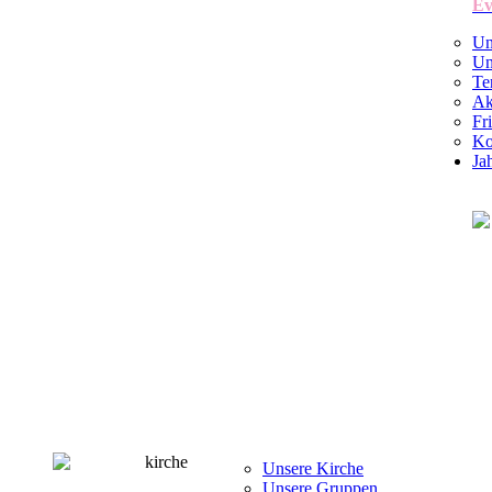
Ev
Un
Un
Te
Ak
Fr
Ko
Ja
Unsere Kirche
Unsere Gruppen