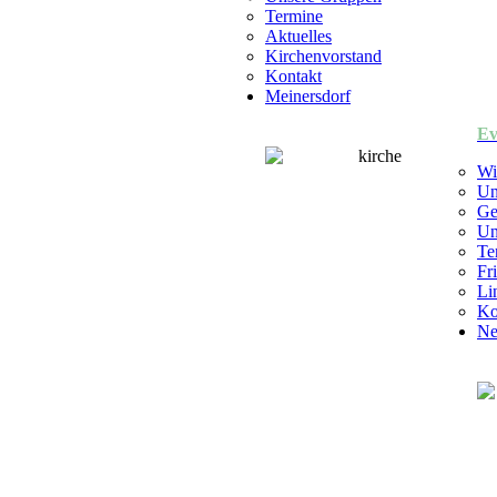
Termine
Aktuelles
Kirchenvorstand
Kontakt
Meinersdorf
Ev
Wi
Un
Ge
Un
Te
Fr
Li
Ko
Ne