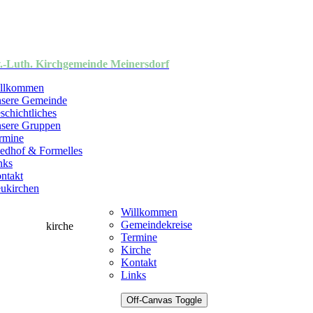
.-Luth. Kirchgemeinde Meinersdorf
llkommen
sere Gemeinde
schichtliches
sere Gruppen
rmine
iedhof & Formelles
nks
ntakt
ukirchen
Willkommen
Gemeindekreise
Termine
Kirche
Kontakt
Links
Off-Canvas Toggle