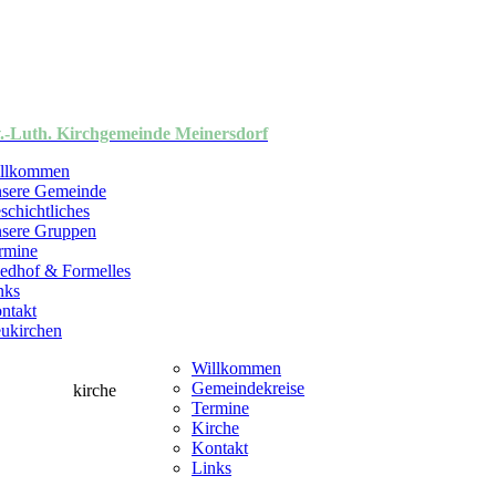
.-Luth. Kirchgemeinde Meinersdorf
llkommen
sere Gemeinde
schichtliches
sere Gruppen
rmine
iedhof & Formelles
nks
ntakt
ukirchen
Willkommen
Gemeindekreise
Termine
Kirche
Kontakt
Links