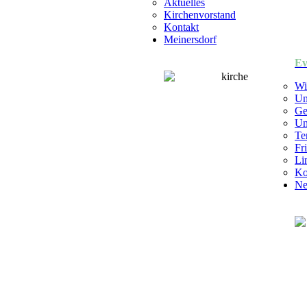
Aktuelles
Kirchenvorstand
Kontakt
Meinersdorf
Ev
Wi
Un
Ge
Un
Te
Fr
Li
Ko
Ne