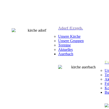
Adorf /Erzgeb.
Unsere Kirche
Unsere Gruppen
Termine
Aktuelles
Auerbach
Ev
Un
Te
Ak
Fr
Ko
Bu